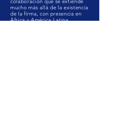
colaboración que se extiende
mucho más allá de la existencia
de la firma, con presencia en
África y América Latina.
LEER MÁS
Cindy Lebrasse