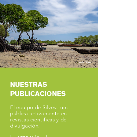
Leah Glass
NUESTRAS
PUBLICACIONES
El equipo de Silvestrum
publica activamente en
revistas científicas y de
divulgación.